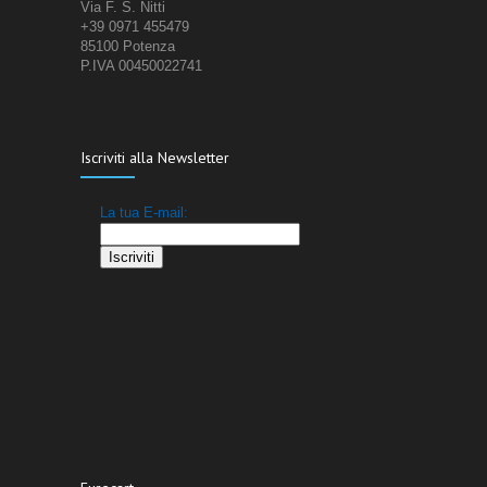
Via F. S. Nitti
+39 0971 455479
85100 Potenza
P.IVA 00450022741
Iscriviti alla Newsletter
La tua E-mail:
Iscriviti