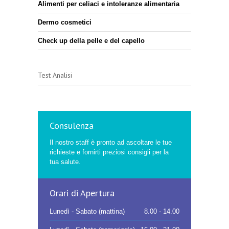
Alimenti per celiaci e intoleranze alimentaria
Dermo cosmetici
Check up della pelle e del capello
Test Analisi
Consulenza
Il nostro staff è pronto ad ascoltare le tue
richieste e fornirti preziosi consigli per la
tua salute.
Orari di Apertura
Lunedì - Sabato (mattina)
8.00 - 14.00