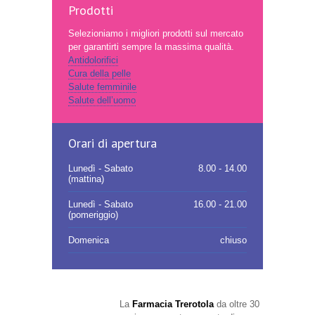
Prodotti
Selezioniamo i migliori prodotti sul mercato
per garantirti sempre la massima qualità.
Antidolorifici
Cura della pelle
Salute femminile
Salute dell’uomo
Orari di apertura
Lunedì - Sabato
8.00 - 14.00
(mattina)
Lunedì - Sabato
16.00 - 21.00
(pomeriggio)
Domenica
chiuso
La
Farmacia Trerotola
da oltre 30