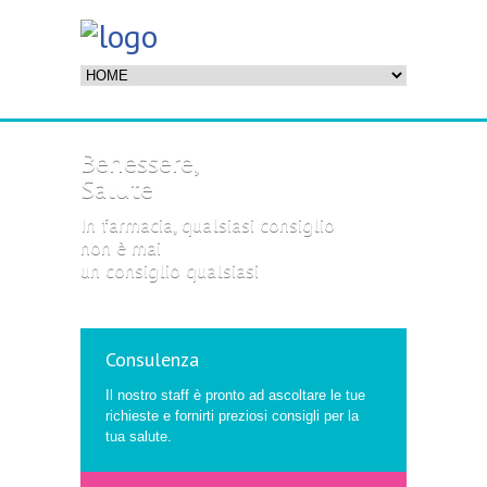
Benessere,
Salute
In farmacia, qualsiasi consiglio
non è mai
un consiglio qualsiasi
1
2
Consulenza
Il nostro staff è pronto ad ascoltare le tue
richieste e fornirti preziosi consigli per la
tua salute.