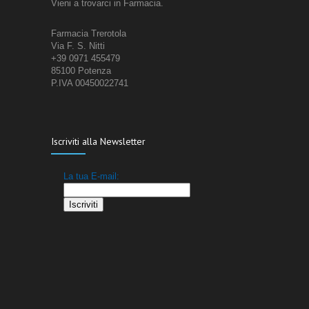
Vieni a trovarci in Farmacia.
Farmacia Trerotola
Via F. S. Nitti
+39 0971 455479
85100 Potenza
P.IVA 00450022741
Iscriviti alla Newsletter
La tua E-mail:
Iscriviti